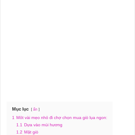
Mục lục
ẩn
1
Môt vài mẹo nhỏ đi chợ chọn mua giò lụa ngon:
1.1
Dựa vào mùi hương
1.2
Mặt giò