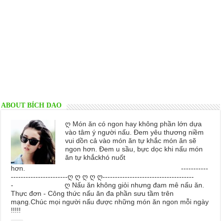
ABOUT BÍCH DAO
ღ Món ăn có ngon hay không phần lớn dựa
vào tâm ý người nấu. Đem yêu thương niềm
vui dồn cả vào món ăn tự khắc món ăn sẽ
ngon hơn. Đem u sầu, bực dọc khi nấu món
ăn tự khắckhó nuốt
hơn. -----------
-----------------------ღ ღ ღ ღ ღ-------------------------------------
- ღ Nấu ăn không giỏi nhưng đam mê nấu ăn.
Thực đơn - Công thức nấu ăn đa phần sưu tầm trên
mạng.Chúc mọi người nấu được những món ăn ngon mỗi ngày
!!!!!