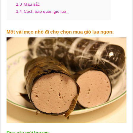
1.3
Màu sắc
1.4
Cách bảo quản giò lụa :
Môt vài mẹo nhỏ đi chợ chọn mua giò lụa ngon:
Dựa vào mùi hương