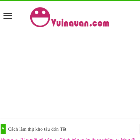
Cách làm thịt kho tàu đón Tết
Home
~
Bí quyết nấu ăn
~
Cách bảo quản thực phẩm
~
Mẹo đi