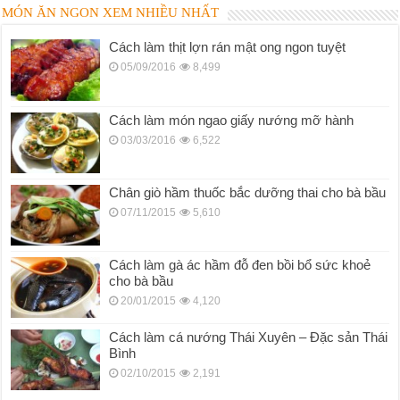
MÓN ĂN NGON XEM NHIỀU NHẤT
Cách làm thịt lợn rán mật ong ngon tuyệt
05/09/2016
8,499
Cách làm món ngao giấy nướng mỡ hành
03/03/2016
6,522
Chân giò hầm thuốc bắc dưỡng thai cho bà bầu
07/11/2015
5,610
Cách làm gà ác hầm đỗ đen bồi bổ sức khoẻ
cho bà bầu
20/01/2015
4,120
Cách làm cá nướng Thái Xuyên – Đặc sản Thái
Bình
02/10/2015
2,191