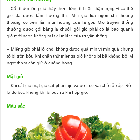
– Cắt thử miếng giò thấy thơm lừng thì nên thận trọng vì có thể
giò đã được tẩm hương thịt. Mùi giò lụa ngon chỉ thoang
thoảng có xen lẫn mùi hương của lá gói. Giò truyện thống
thường được gói bằng lá chuối ,gói giò phải có lá bao quanh
giò mới ngon không mất đi mùi vị của truyền thống.
– Miếng giò phải lỗ chỗ, không được quá mịn vì mịn quá chứng
tỏ bị trộn bột. Khi chắn thử miengs giò không bị bã không bở, vị
ngọt thơm còn giữ ở cuống họng
Mặt giò
– Khi cắt giò mặt giò cắt phải mịn và ướt, có vài chỗ rỗ xốp. Rỗ
là do bọc không khí bị bục ra khi hấp giò.
Màu sắc