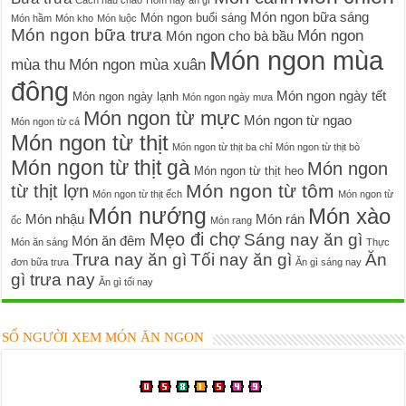
Cách nấu cháo
Hôm nay ăn gì
Món ngon bữa sáng
Món ngon buổi sáng
Món hầm
Món kho
Món luộc
Món ngon bữa trưa
Món ngon
Món ngon cho bà bầu
Món ngon mùa
mùa thu
Món ngon mùa xuân
đông
Món ngon ngày tết
Món ngon ngày lạnh
Món ngon ngày mưa
Món ngon từ mực
Món ngon từ ngao
Món ngon từ cá
Món ngon từ thịt
Món ngon từ thịt ba chỉ
Món ngon từ thịt bò
Món ngon từ thịt gà
Món ngon
Món ngon từ thịt heo
Món ngon từ tôm
từ thịt lợn
Món ngon từ thịt ếch
Món ngon từ
Món nướng
Món xào
Món nhậu
Món rán
ốc
Món rang
Mẹo đi chợ
Sáng nay ăn gì
Món ăn đêm
Món ăn sáng
Thực
Trưa nay ăn gì
Tối nay ăn gì
Ăn
đơn bữa trưa
Ăn gì sáng nay
gì trưa nay
Ăn gì tối nay
SỐ NGƯỜI XEM MÓN ĂN NGON