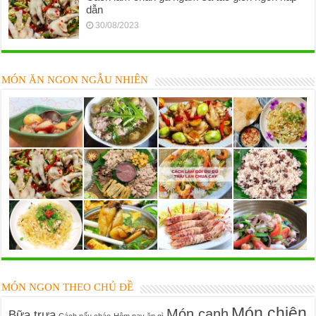
dẫn
30/08/2023
MÓN ĂN NGON NGẪU NHIÊN
MÓN NGON THEO CHỦ ĐỀ
Món chiên
Món canh
Bữa trưa