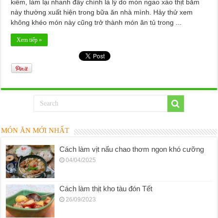
kiếm, làm lại nhanh đây chính là lý do món ngao xào thịt băm
này thường xuất hiện trong bữa ăn nhà mình. Hảy thử xem
không khéo món này cũng trở thành món ăn tủ trong ...
Xem tiếp »
MÓN ĂN MỚI NHẤT
Cách làm vịt nấu chao thơm ngon khó cưỡng
04/04/2025
Cách làm thịt kho tàu đón Tết
26/09/2023