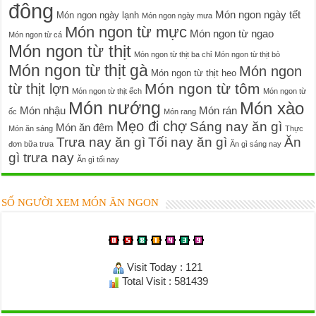
đông
Món ngon ngày tết
Món ngon ngày lạnh
Món ngon ngày mưa
Món ngon từ mực
Món ngon từ ngao
Món ngon từ cá
Món ngon từ thịt
Món ngon từ thịt ba chỉ
Món ngon từ thịt bò
Món ngon từ thịt gà
Món ngon
Món ngon từ thịt heo
Món ngon từ tôm
từ thịt lợn
Món ngon từ thịt ếch
Món ngon từ
Món nướng
Món xào
Món nhậu
Món rán
ốc
Món rang
Mẹo đi chợ
Sáng nay ăn gì
Món ăn đêm
Món ăn sáng
Thực
Trưa nay ăn gì
Tối nay ăn gì
Ăn
đơn bữa trưa
Ăn gì sáng nay
gì trưa nay
Ăn gì tối nay
SỐ NGƯỜI XEM MÓN ĂN NGON
Visit Today : 121
Total Visit : 581439