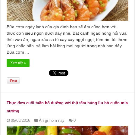
Bữa cơm ngày lạnh của gia đình bạn sẽ ấm cũng hơn với
thực đơn siêu ngon dưới đây nhé. Bát canh ngao nóng hổi vừa
thổi vừa ăn, ngao xào sa tế cay cay ngọt ngọt, tôm rim tỏi thơm
lừng chắc hẳn sẽ làm hài lòng mọi người trong nhà bạn đấy.
Bữa cơm ...
Xem tiếp »
Thực đơn cuối tuần bổ dưỡng với thịt tẩm húng lìu bò cuộn mía
nướng
05/03/2016
Ăn gì hôm nay
0