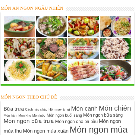
MÓN ĂN NGON NGẪU NHIÊN
MÓN NGON THEO CHỦ ĐỀ
Món chiên
Món canh
Bữa trưa
Cách nấu cháo
Hôm nay ăn gì
Món ngon bữa sáng
Món ngon buổi sáng
Món hầm
Món kho
Món luộc
Món ngon bữa trưa
Món ngon
Món ngon cho bà bầu
Món ngon mùa
mùa thu
Món ngon mùa xuân