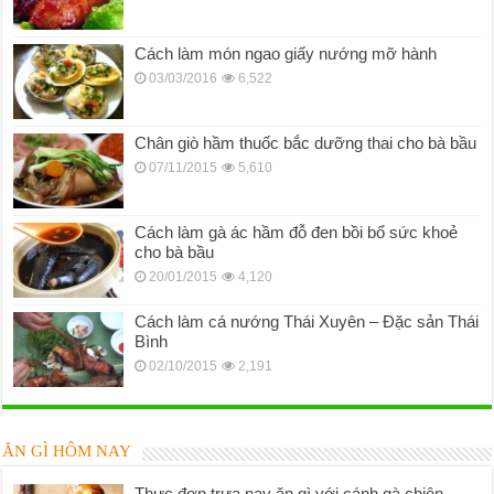
Cách làm món ngao giấy nướng mỡ hành
03/03/2016
6,522
Chân giò hầm thuốc bắc dưỡng thai cho bà bầu
07/11/2015
5,610
Cách làm gà ác hầm đỗ đen bồi bổ sức khoẻ
cho bà bầu
20/01/2015
4,120
Cách làm cá nướng Thái Xuyên – Đặc sản Thái
Bình
02/10/2015
2,191
ĂN GÌ HÔM NAY
Thực đơn trưa nay ăn gì với cánh gà chiên