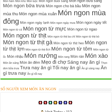
Món ngon bữa sáng
Món ngon buổi sáng
Món hầm
Món kho
Món luộc
Món ngon bữa trưa
Món ngon
Món ngon cho bà bầu
Món ngon mùa
mùa thu
Món ngon mùa xuân
đông
Món ngon ngày tết
Món ngon ngày lạnh
Món ngon ngày mưa
Món ngon từ mực
Món ngon từ ngao
Món ngon từ cá
Món ngon từ thịt
Món ngon từ thịt ba chỉ
Món ngon từ thịt bò
Món ngon từ thịt gà
Món ngon
Món ngon từ thịt heo
Món ngon từ tôm
từ thịt lợn
Món ngon từ thịt ếch
Món ngon từ
Món nướng
Món xào
Món nhậu
Món rán
ốc
Món rang
Mẹo đi chợ
Sáng nay ăn gì
Món ăn đêm
Món ăn sáng
Thực
Trưa nay ăn gì
Tối nay ăn gì
Ăn
đơn bữa trưa
Ăn gì sáng nay
gì trưa nay
Ăn gì tối nay
SỐ NGƯỜI XEM MÓN ĂN NGON
Visit Today : 112