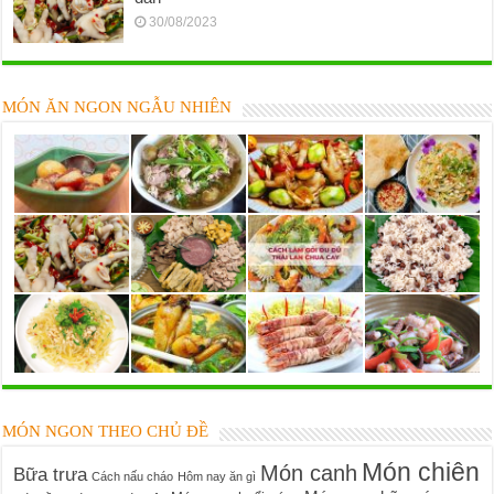
30/08/2023
MÓN ĂN NGON NGẪU NHIÊN
MÓN NGON THEO CHỦ ĐỀ
Món chiên
Món canh
Bữa trưa
Cách nấu cháo
Hôm nay ăn gì