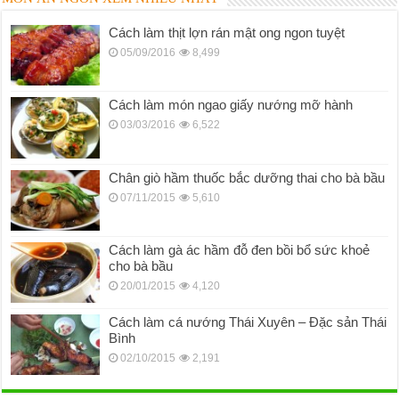
Cách làm thịt lợn rán mật ong ngon tuyệt
05/09/2016
8,499
Cách làm món ngao giấy nướng mỡ hành
03/03/2016
6,522
Chân giò hầm thuốc bắc dưỡng thai cho bà bầu
07/11/2015
5,610
Cách làm gà ác hầm đỗ đen bồi bổ sức khoẻ
cho bà bầu
20/01/2015
4,120
Cách làm cá nướng Thái Xuyên – Đặc sản Thái
Bình
02/10/2015
2,191