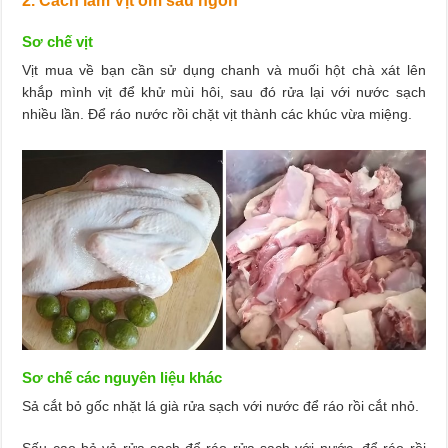
2. Cách làm Vịt om sấu ngon
Sơ chế vịt
Vịt mua về bạn cần sử dụng chanh và muối hột chà xát lên
khắp mình vịt để khử mùi hôi, sau đó rửa lại với nước sạch
nhiều lần. Để ráo nước rồi chặt vịt thành các khúc vừa miệng.
Sơ chế các nguyên liệu khác
Sả cắt bỏ gốc nhặt lá già rửa sạch với nước để ráo rồi cắt nhỏ.
Sấu cạo bỏ vỏ rửa sạch để ráo rửa sạch với nước, để ráo rồi