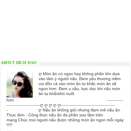
ABOUT BÍCH DAO
ღ Món ăn có ngon hay không phần lớn dựa
vào tâm ý người nấu. Đem yêu thương niềm
vui dồn cả vào món ăn tự khắc món ăn sẽ
ngon hơn. Đem u sầu, bực dọc khi nấu món
ăn tự khắckhó nuốt
hơn. -----------
-----------------------ღ ღ ღ ღ ღ-------------------------------------
- ღ Nấu ăn không giỏi nhưng đam mê nấu ăn.
Thực đơn - Công thức nấu ăn đa phần sưu tầm trên
mạng.Chúc mọi người nấu được những món ăn ngon mỗi ngày
!!!!!