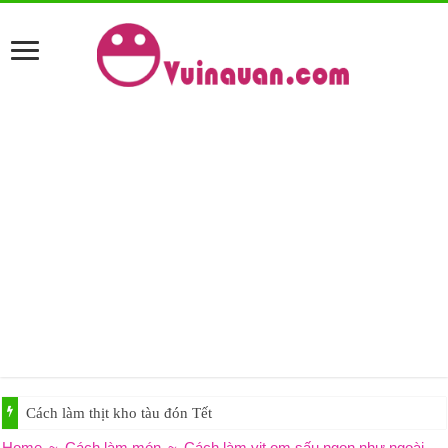
Cách làm thịt kho tàu đón Tết
Home
~
Cách làm món
~
Cách làm vịt om sấu ngon như ngoài