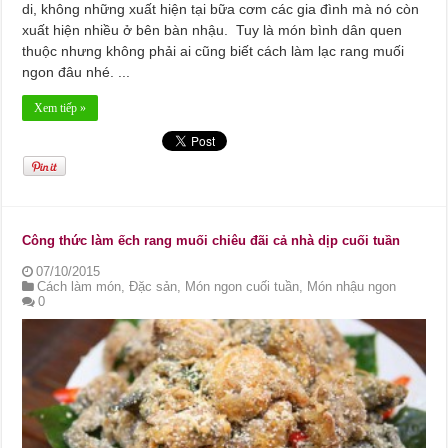
di, không những xuất hiện tại bữa cơm các gia đình mà nó còn
xuất hiện nhiều ở bên bàn nhậu. Tuy là món bình dân quen
thuộc nhưng không phải ai cũng biết cách làm lạc rang muối
ngon đâu nhé. ...
Xem tiếp »
Công thức làm ếch rang muối chiêu đãi cả nhà dịp cuối tuần
07/10/2015
Cách làm món
,
Đặc sản
,
Món ngon cuối tuần
,
Món nhậu ngon
0