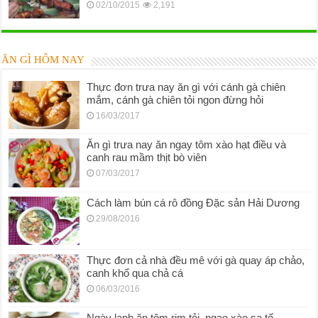
02/10/2015
2,191
ĂN GÌ HÔM NAY
Thực đơn trưa nay ăn gì với cánh gà chiên
mắm, cánh gà chiên tỏi ngon đừng hỏi
16/03/2017
Ăn gì trưa nay ăn ngay tôm xào hạt điều và
canh rau mầm thịt bò viên
07/03/2017
Cách làm bún cá rô đồng Đặc sản Hải Dương
29/08/2016
Thực đơn cả nhà đều mê với gà quay áp chảo,
canh khổ qua chả cá
06/03/2016
Ngày lạnh ăn tôm rim tỏi, ngao xào sa tế