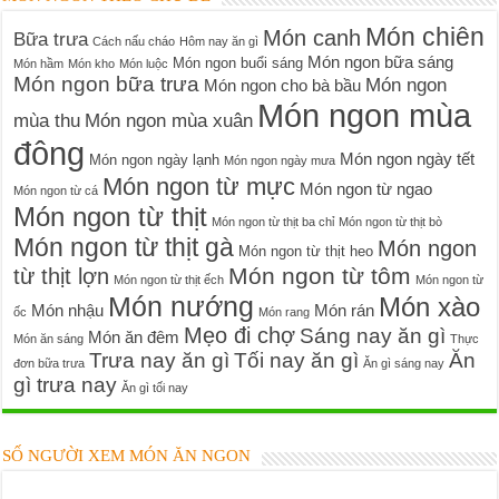
Món chiên
Món canh
Bữa trưa
Cách nấu cháo
Hôm nay ăn gì
Món ngon bữa sáng
Món ngon buổi sáng
Món hầm
Món kho
Món luộc
Món ngon bữa trưa
Món ngon
Món ngon cho bà bầu
Món ngon mùa
mùa thu
Món ngon mùa xuân
đông
Món ngon ngày tết
Món ngon ngày lạnh
Món ngon ngày mưa
Món ngon từ mực
Món ngon từ ngao
Món ngon từ cá
Món ngon từ thịt
Món ngon từ thịt ba chỉ
Món ngon từ thịt bò
Món ngon từ thịt gà
Món ngon
Món ngon từ thịt heo
Món ngon từ tôm
từ thịt lợn
Món ngon từ thịt ếch
Món ngon từ
Món nướng
Món xào
Món nhậu
Món rán
ốc
Món rang
Mẹo đi chợ
Sáng nay ăn gì
Món ăn đêm
Món ăn sáng
Thực
Trưa nay ăn gì
Tối nay ăn gì
Ăn
đơn bữa trưa
Ăn gì sáng nay
gì trưa nay
Ăn gì tối nay
SỐ NGƯỜI XEM MÓN ĂN NGON