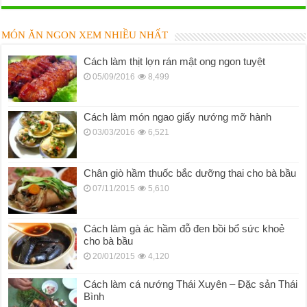
MÓN ĂN NGON XEM NHIỀU NHẤT
Cách làm thịt lợn rán mật ong ngon tuyệt
05/09/2016
8,499
Cách làm món ngao giấy nướng mỡ hành
03/03/2016
6,521
Chân giò hầm thuốc bắc dưỡng thai cho bà bầu
07/11/2015
5,610
Cách làm gà ác hầm đỗ đen bồi bổ sức khoẻ
cho bà bầu
20/01/2015
4,120
Cách làm cá nướng Thái Xuyên – Đặc sản Thái
Bình