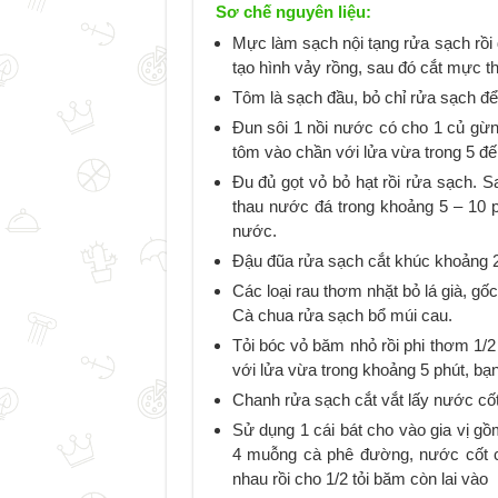
Sơ chế nguyên liệu:
Mực làm sạch nội tạng rửa sạch rồi
tạo hình vảy rồng, sau đó cắt mực 
Tôm là sạch đầu, bỏ chỉ rửa sạch đ
Đun sôi 1 nồi nước có cho 1 củ gừ
tôm vào chần với lửa vừa trong 5 đế
Đu đủ gọt vỏ bỏ hạt rồi rửa sạch. 
thau nước đá trong khoảng 5 – 10 p
nước.
Đậu đũa rửa sạch cắt khúc khoảng 2
Các loại rau thơm nhặt bỏ lá già, gốc
Cà chua rửa sạch bổ múi cau.
Tỏi bóc vỏ băm nhỏ rồi phi thơm 1/
với lửa vừa trong khoảng 5 phút, bạn 
Chanh rửa sạch cắt vắt lấy nước cốt
Sử dụng 1 cái bát cho vào gia vị
4 muỗng cà phê đường, nước cốt c
nhau rồi cho 1/2 tỏi băm còn lai vào