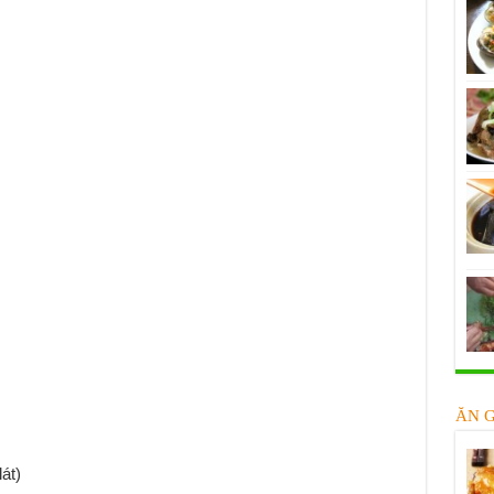
ĂN 
át)