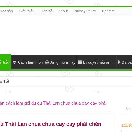
Đặc sản
Giới thiệu
Liên hệ
About
Privacy Policy
Contact
i tuần
Cách làm món
Ăn gì hôm nay
Bí quyết nấu ăn
Bà bầ
n Tết
n cách làm gỏi đu đủ Thái Lan chua chua cay cay phải
ủ Thái Lan chua chua cay cay phải chén
MÓN