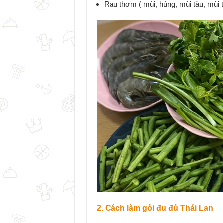
Rau thơm ( mùi, húng, mùi tàu, mùi ta
2. Cách làm gỏi đu đủ Thái Lan