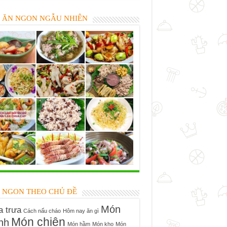
 ĂN NGON NGẪU NHIÊN
 NGON THEO CHỦ ĐỀ
Món
 trưa
Cách nấu cháo
Hôm nay ăn gì
Món chiên
nh
Món hầm
Món kho
Món