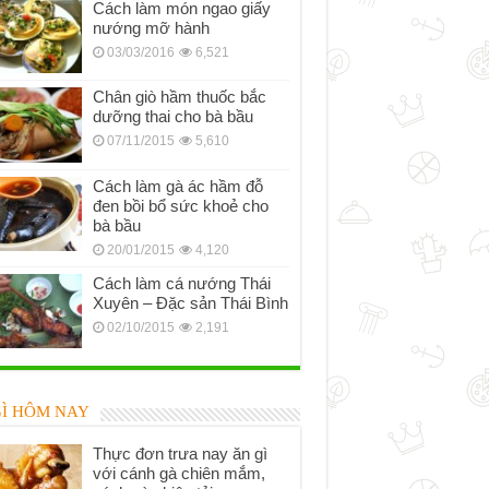
Cách làm món ngao giấy
nướng mỡ hành
03/03/2016
6,521
Chân giò hầm thuốc bắc
dưỡng thai cho bà bầu
07/11/2015
5,610
Cách làm gà ác hầm đỗ
đen bồi bổ sức khoẻ cho
bà bầu
20/01/2015
4,120
Cách làm cá nướng Thái
Xuyên – Đặc sản Thái Bình
02/10/2015
2,191
GÌ HÔM NAY
Thực đơn trưa nay ăn gì
với cánh gà chiên mắm,