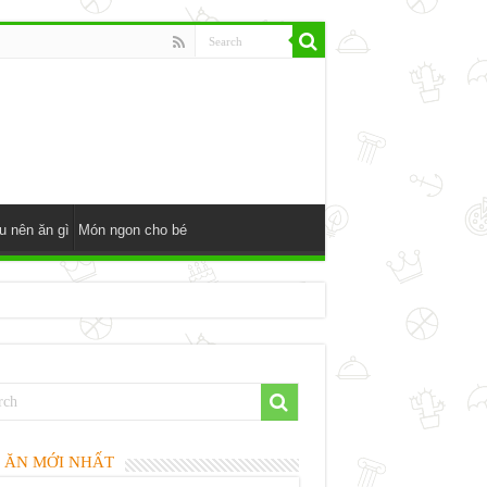
u nên ăn gì
Món ngon cho bé
 ĂN MỚI NHẤT