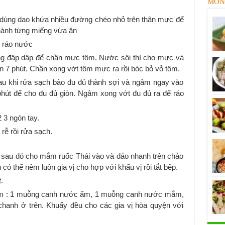
MÓN
 dùng dao khứa nhiều đường chéo nhỏ trên thân mực để
thành từng miếng vừa ăn
ể ráo nước
ng đập dập để chần mực tôm. Nước sôi thì cho mực và
n 7 phút. Chần xong vớt tôm mực ra rồi bóc bỏ vỏ tôm.
Sau khi rửa sạch bào đu đủ thành sợi và ngâm ngay vào
hút để cho đu đủ giòn. Ngâm xong vớt đu đủ ra để ráo
 3 ngón tay.
 rễ rồi rửa sạch.
2 sau đó cho mắm ruốc Thái vào và đảo nhanh trên chảo
có thể nêm luôn gia vị cho hợp với khẩu vị rồi tắt bếp.
.
 gồm : 1 muỗng canh nước ấm, 1 muỗng canh nước mắm,
hanh ở trên. Khuấy đều cho các gia vị hòa quyện với