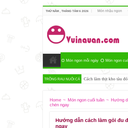
Món nhậu ngon
THỨ NĂM , THÁNG TÁM 6 2026
Món ngon mỗi ngày
Món ngon cuố
Cách làm thịt kho tàu đó
TRỒNG RAU NUÔI CÁ
Home
~
Món ngon cuối tuần
~
Hướng dẫ
chén ngay
Hướng dẫn cách làm gỏi đu đ
ngay