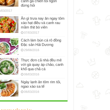
cánh gà chiên tỏi ngon
đừng hỏi
/03/2017
Ăn gì trưa nay ăn ngay tôm
xào hạt điều và canh rau
mầm thịt bò viên
07/03/2017
Cách làm bún cá rô đồng
Đặc sản Hải Dương
29/08/2016
Thực đơn cả nhà đều mê
với gà quay áp chảo, canh
khổ qua chả cá
06/03/2016
Ngày lạnh ăn tôm rim tỏi,
ngao xào sa tế
06/03/2016