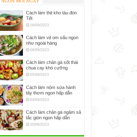
 NGON MỖI NGÀY
Cách làm thịt kho tàu đón
Tết
26/09/2023
Cách làm vịt om sấu ngon
như ngoài hàng
06/09/2023
Cách làm chân gà sốt thái
chua cay khó cưỡng
05/09/2023
Cách làm nộm sứa hành
tây thơm ngon hấp dẫn
04/09/2023
Cách làm chân gà ngâm sả
tắc giòn ngon hấp dẫn
30/08/2023