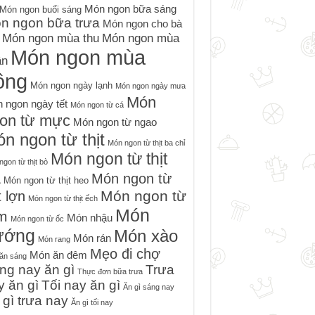
Món ngon bữa sáng
Món ngon buổi sáng
n ngon bữa trưa
Món ngon cho bà
Món ngon mùa thu
Món ngon mùa
Món ngon mùa
ân
ông
Món ngon ngày lạnh
Món ngon ngày mưa
Món
 ngon ngày tết
Món ngon từ cá
on từ mực
Món ngon từ ngao
n ngon từ thịt
Món ngon từ thịt ba chỉ
Món ngon từ thịt
gon từ thịt bò
à
Món ngon từ
Món ngon từ thịt heo
Món ngon từ
t lợn
Món ngon từ thịt ếch
Món
m
Món nhậu
Món ngon từ ốc
ướng
Món xào
Món rán
Món rang
Mẹo đi chợ
Món ăn đêm
ăn sáng
ng nay ăn gì
Trưa
Thực đơn bữa trưa
y ăn gì
Tối nay ăn gì
Ăn gì sáng nay
 gì trưa nay
Ăn gì tối nay