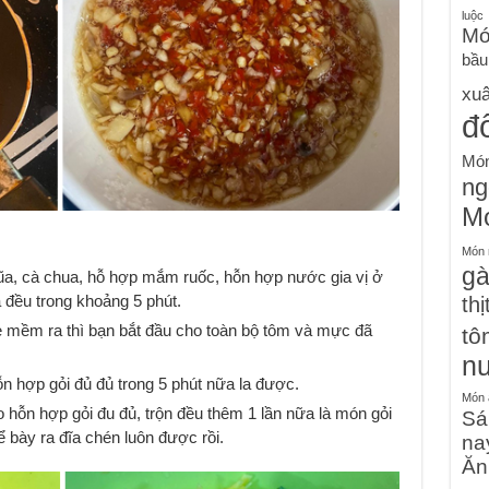
luộc
Mó
bầu
xu
đ
Món
ng
Mó
Món n
g
đũa, cà chua, hỗ hợp mắm ruốc, hỗn hợp nước gia vị ở
 đều trong khoảng 5 phút.
thị
ẹ mềm ra thì bạn bắt đầu cho toàn bộ tôm và mực đã
tô
n
ỗn hợp gỏi đủ đủ trong 5 phút nữa la được.
Món 
o hỗn hợp gỏi đu đủ, trộn đều thêm 1 lần nữa là món gỏi
Sá
ể bày ra đĩa chén luôn được rồi.
na
Ăn