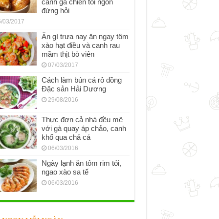
cánh gà chiên tỏi ngon
đừng hỏi
/03/2017
Ăn gì trưa nay ăn ngay tôm
xào hạt điều và canh rau
mầm thịt bò viên
07/03/2017
Cách làm bún cá rô đồng
Đặc sản Hải Dương
29/08/2016
Thực đơn cả nhà đều mê
với gà quay áp chảo, canh
khổ qua chả cá
06/03/2016
Ngày lạnh ăn tôm rim tỏi,
ngao xào sa tế
06/03/2016