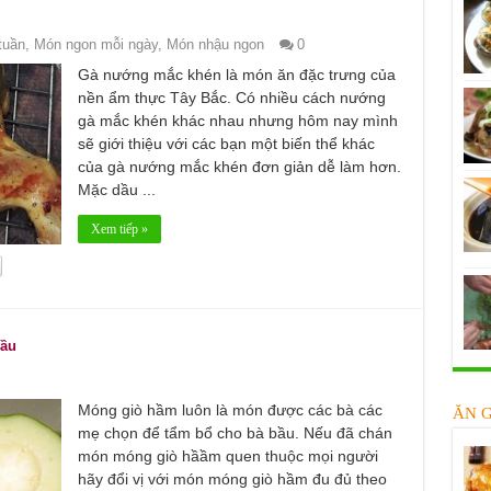
tuần
,
Món ngon mỗi ngày
,
Món nhậu ngon
0
Gà nướng mắc khén là món ăn đặc trưng của
nền ẩm thực Tây Bắc. Có nhiều cách nướng
gà mắc khén khác nhau nhưng hôm nay mình
sẽ giới thiệu với các bạn một biến thể khác
của gà nướng mắc khén đơn giản dễ làm hơn.
Mặc dầu ...
Xem tiếp »
bầu
Móng giò hầm luôn là món được các bà các
ĂN 
mẹ chọn để tẩm bổ cho bà bầu. Nếu đã chán
món móng giò hầầm quen thuộc mọi người
hãy đổi vị với món móng giò hầm đu đủ theo