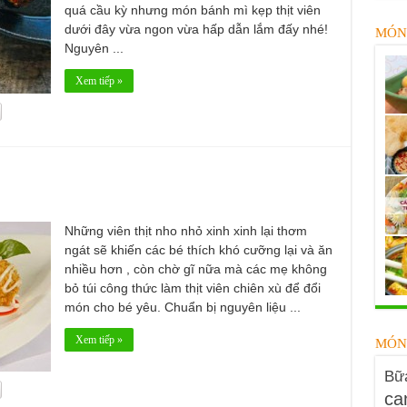
quá cầu kỳ nhưng món bánh mì kẹp thịt viên
dưới đây vừa ngon vừa hấp dẫn lắm đấy nhé!
MÓN
Nguyên ...
Xem tiếp »
Những viên thịt nho nhỏ xinh xinh lại thơm
ngát sẽ khiến các bé thích khó cưỡng lại và ăn
nhiều hơn , còn chờ gĩ nữa mà các mẹ không
bỏ túi công thức làm thịt viên chiên xù để đổi
món cho bé yêu. Chuẩn bị nguyên liệu ...
Xem tiếp »
MÓN
Bữa
ca