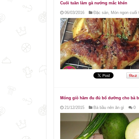
Cuối tuần làm gà nướng mắc khén
06/03/2016
Đặc sản
,
Món ngon cuối 
Móng giò hầm đu đủ bổ dưỡng cho bà 
21/12/2015
Bà bầu nên ăn gì
0