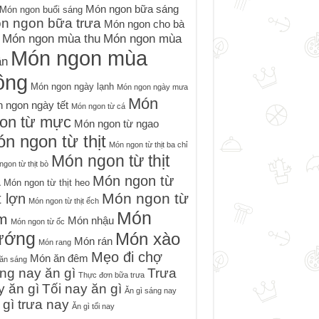
Món ngon bữa sáng
Món ngon buổi sáng
n ngon bữa trưa
Món ngon cho bà
Món ngon mùa thu
Món ngon mùa
Món ngon mùa
ân
ông
Món ngon ngày lạnh
Món ngon ngày mưa
Món
 ngon ngày tết
Món ngon từ cá
on từ mực
Món ngon từ ngao
n ngon từ thịt
Món ngon từ thịt ba chỉ
Món ngon từ thịt
gon từ thịt bò
à
Món ngon từ
Món ngon từ thịt heo
Món ngon từ
t lợn
Món ngon từ thịt ếch
Món
m
Món nhậu
Món ngon từ ốc
ướng
Món xào
Món rán
Món rang
Mẹo đi chợ
Món ăn đêm
ăn sáng
ng nay ăn gì
Trưa
Thực đơn bữa trưa
y ăn gì
Tối nay ăn gì
Ăn gì sáng nay
 gì trưa nay
Ăn gì tối nay