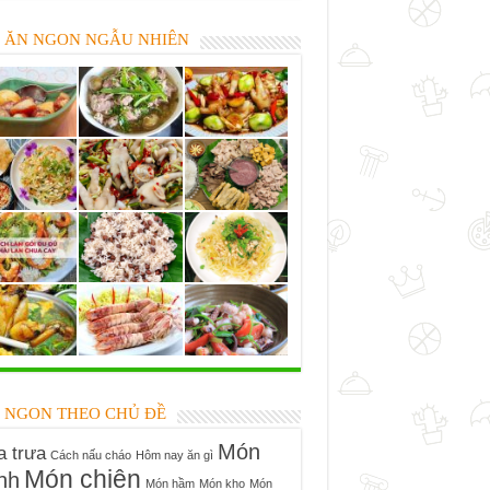
 ĂN NGON NGẪU NHIÊN
 NGON THEO CHỦ ĐỀ
Món
 trưa
Cách nấu cháo
Hôm nay ăn gì
Món chiên
nh
Món hầm
Món kho
Món