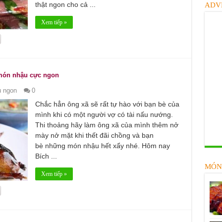
thật ngon cho cả ...
ADV
Xem tiếp »
 món nhậu cực ngon
 ngon
0
Chắc hẳn ông xã sẽ rất tự hào với bạn bè của
mình khi có một người vợ có tài nấu nướng.
Thi thoảng hãy làm ông xã của mình thêm nở
mày nở mặt khi thết đãi chồng và bạn
bè những món nhậu hết xẩy nhé. Hôm nay
Bích ...
MÓN
Xem tiếp »