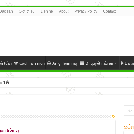
Đặc sản
Giới thiệu
Liên hệ
About
Privacy Policy
Contact
ối tuần
Cách làm món
Ăn gì hôm nay
Bí quyết nấu ăn
Bà bầ
n Tết
MÓN
on tròn vị