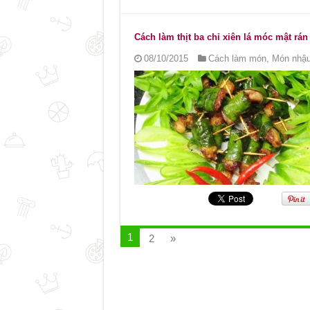
Cách làm thịt ba chỉ xiên lá móc mật rán
08/10/2015
Cách làm món
,
Món nhậu
1
2
»