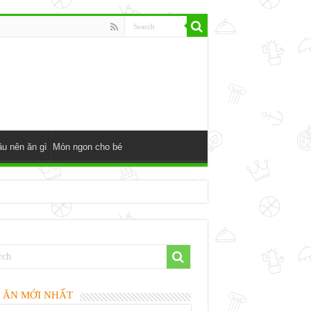
u nên ăn gì
Món ngon cho bé
 ĂN MỚI NHẤT