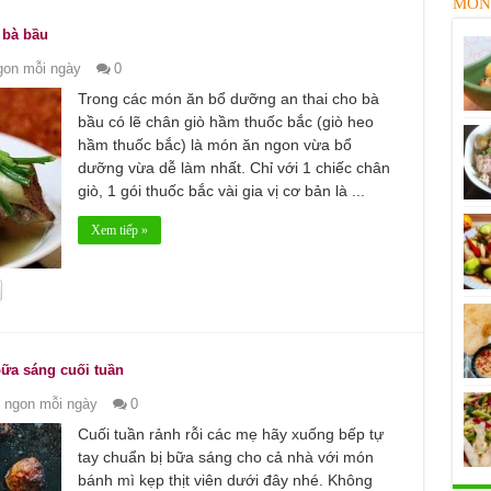
MÓN
 bà bầu
on mỗi ngày
0
Trong các món ăn bổ dưỡng an thai cho bà
bầu có lẽ chân giò hầm thuốc bắc (giò heo
hầm thuốc bắc) là món ăn ngon vừa bổ
dưỡng vừa dễ làm nhất. Chỉ với 1 chiếc chân
giò, 1 gói thuốc bắc vài gia vị cơ bản là ...
Xem tiếp »
bữa sáng cuối tuần
 ngon mỗi ngày
0
Cuối tuần rảnh rỗi các mẹ hãy xuống bếp tự
tay chuẩn bị bữa sáng cho cả nhà với món
bánh mì kẹp thịt viên dưới đây nhé. Không