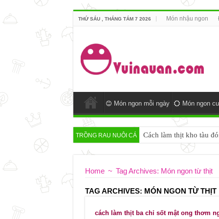
Món nhậu ngon
THỨ SÁU , THÁNG TÁM 7 2026
Món ngon mỗi ngày
Món ngon cu
Cách làm thịt kho tàu đó
TRỒNG RAU NUÔI CÁ
Home
~
Tag Archives: Món ngon từ thịt
TAG ARCHIVES:
MÓN NGON TỪ THỊT
cách làm thịt ba chỉ sốt mật ong thơm ng