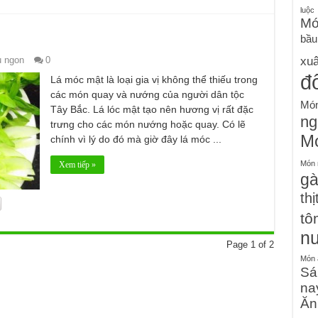
luộc
Mó
bầu
xu
 ngon
0
đ
Lá móc mật là loại gia vị không thể thiếu trong
các món quay và nướng của người dân tộc
Món
Tây Bắc. Lá lóc mật tạo nên hương vị rất đặc
ng
trưng cho các món nướng hoặc quay. Có lẽ
Mó
chính vì lý do đó mà giờ đây lá móc ...
Món n
Xem tiếp »
g
thị
tô
n
Page 1 of 2
Món 
Sá
na
Ăn