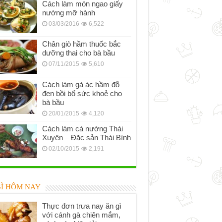
Cách làm món ngao giấy
nướng mỡ hành
03/03/2016
6,522
Chân giò hầm thuốc bắc
dưỡng thai cho bà bầu
07/11/2015
5,610
Cách làm gà ác hầm đỗ
đen bồi bổ sức khoẻ cho
bà bầu
20/01/2015
4,120
Cách làm cá nướng Thái
Xuyên – Đặc sản Thái Bình
02/10/2015
2,191
GÌ HÔM NAY
Thực đơn trưa nay ăn gì
với cánh gà chiên mắm,