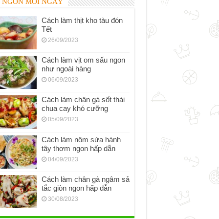
 NGON MỖI NGÀY
Cách làm thịt kho tàu đón
Tết
26/09/2023
Cách làm vịt om sấu ngon
như ngoài hàng
06/09/2023
Cách làm chân gà sốt thái
chua cay khó cưỡng
05/09/2023
Cách làm nộm sứa hành
tây thơm ngon hấp dẫn
04/09/2023
Cách làm chân gà ngâm sả
tắc giòn ngon hấp dẫn
30/08/2023