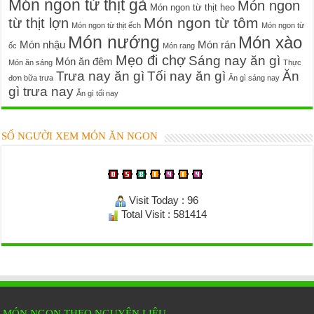
Món ngon từ thịt gà
Món ngon
Món ngon từ thịt heo
Món ngon từ tôm
từ thịt lợn
Món ngon từ thịt ếch
Món ngon từ
Món nướng
Món xào
Món nhậu
Món rán
ốc
Món rang
Mẹo đi chợ
Sáng nay ăn gì
Món ăn đêm
Món ăn sáng
Thực
Trưa nay ăn gì
Tối nay ăn gì
Ăn
đơn bữa trưa
Ăn gì sáng nay
gì trưa nay
Ăn gì tối nay
SỐ NGƯỜI XEM MÓN ĂN NGON
Visit Today : 96
Total Visit : 581414
MÓN NGON THEO NGUYÊN LIỆU