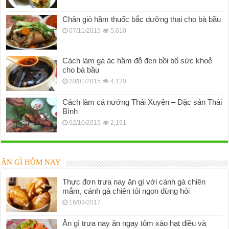
Chân giò hầm thuốc bắc dưỡng thai cho bà bầu
07/11/2015
5,610
Cách làm gà ác hầm đỗ đen bồi bổ sức khoẻ
cho bà bầu
20/01/2015
4,120
Cách làm cá nướng Thái Xuyên – Đặc sản Thái
Bình
02/10/2015
2,191
ĂN GÌ HÔM NAY
Thực đơn trưa nay ăn gì với cánh gà chiên
mắm, cánh gà chiên tỏi ngon đừng hỏi
16/03/2017
Ăn gì trưa nay ăn ngay tôm xào hạt điều và