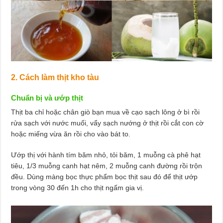
2. Cách làm thịt kho tàu
Chuẩn bị và ướp thịt
Thịt ba chỉ hoặc chân giò bạn mua về cạo sạch lông ở bì rồi
rửa sạch với nước muối, vẩy sạch nướng ở thịt rồi cắt con cờ
hoặc miếng vừa ăn rồi cho vào bát to.
Ướp thị với hành tím băm nhỏ, tỏi băm, 1 muỗng cà phê hạt
tiêu, 1/3 muỗng canh hạt nêm, 2 muỗng canh đường rồi trộn
đều. Dùng màng bọc thực phẩm bọc thịt sau đó để thịt ướp
trong vòng 30 đến 1h cho thịt ngấm gia vị.