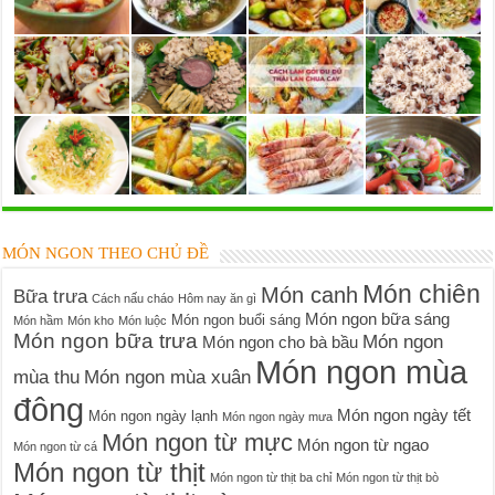
MÓN NGON THEO CHỦ ĐỀ
Món chiên
Món canh
Bữa trưa
Cách nấu cháo
Hôm nay ăn gì
Món ngon bữa sáng
Món ngon buổi sáng
Món hầm
Món kho
Món luộc
Món ngon bữa trưa
Món ngon
Món ngon cho bà bầu
Món ngon mùa
mùa thu
Món ngon mùa xuân
đông
Món ngon ngày tết
Món ngon ngày lạnh
Món ngon ngày mưa
Món ngon từ mực
Món ngon từ ngao
Món ngon từ cá
Món ngon từ thịt
Món ngon từ thịt ba chỉ
Món ngon từ thịt bò